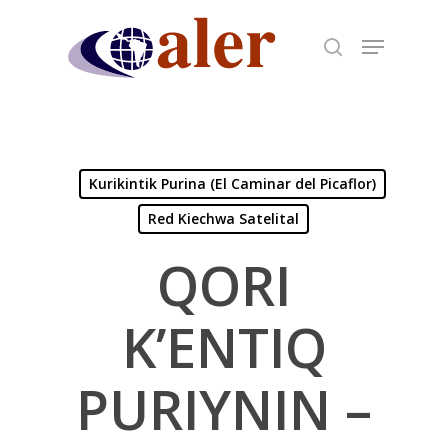
Skip
to
main
content
Kurikintik Purina (El Caminar del Picaflor)
Red Kiechwa Satelital
QORI
K’ENTIQ
PURIYNIN –