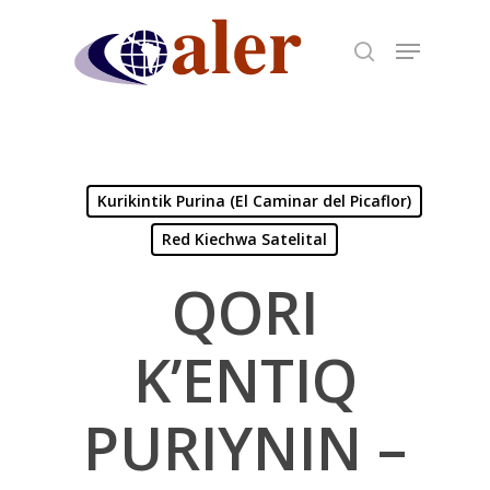
Skip
to
main
content
Kurikintik Purina (El Caminar del Picaflor)
Red Kiechwa Satelital
QORI
K’ENTIQ
PURIYNIN –