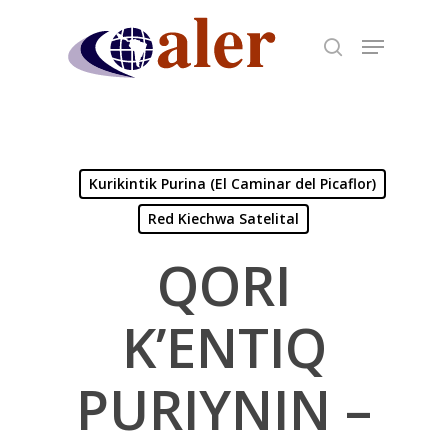
Skip
to
main
content
Kurikintik Purina (El Caminar del Picaflor)
Red Kiechwa Satelital
QORI
K’ENTIQ
PURIYNIN –