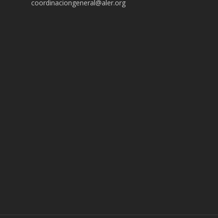
coordinaciongeneral@aler.org