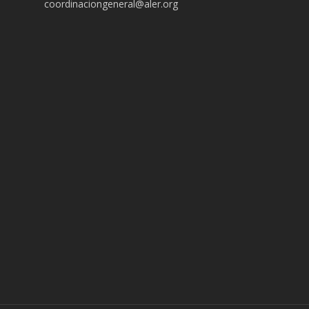
coordinaciongeneral@aler.org