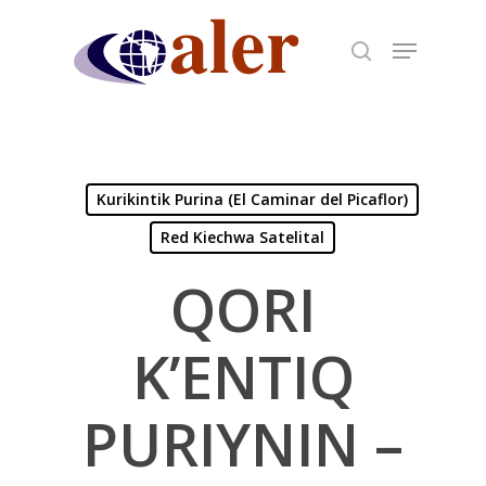
Skip
to
main
content
Kurikintik Purina (El Caminar del Picaflor)
Red Kiechwa Satelital
QORI
K’ENTIQ
PURIYNIN –