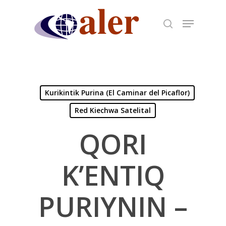
Skip
to
main
content
Kurikintik Purina (El Caminar del Picaflor)
Red Kiechwa Satelital
QORI
K’ENTIQ
PURIYNIN –