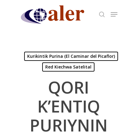
Skip
to
main
content
Kurikintik Purina (El Caminar del Picaflor)
Red Kiechwa Satelital
QORI
K’ENTIQ
PURIYNIN