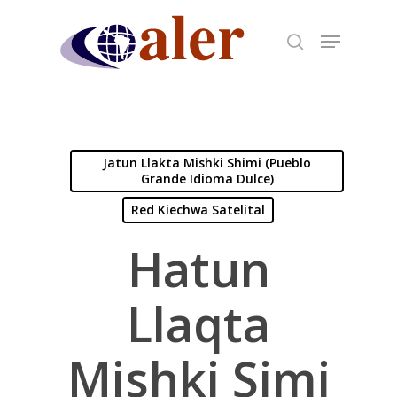
Skip
to
main
content
Jatun Llakta Mishki Shimi (Pueblo
Grande Idioma Dulce)
Red Kiechwa Satelital
Hatun
Llaqta
Mishki Simi