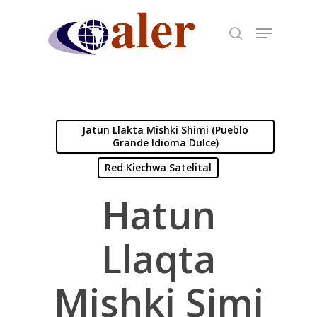
Skip
to
main
content
Jatun Llakta Mishki Shimi (Pueblo
Grande Idioma Dulce)
Red Kiechwa Satelital
Hatun
Llaqta
Mishki Simi