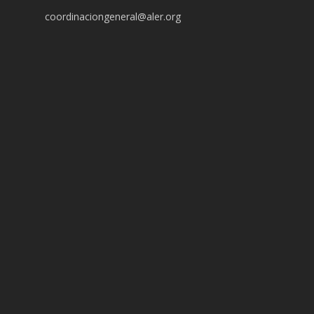
coordinaciongeneral@aler.org