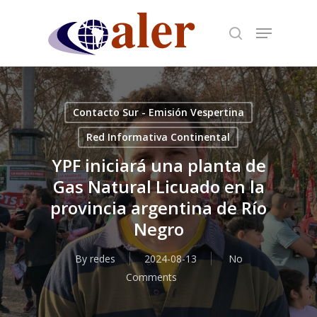
Skip
to
main
content
Contacto Sur - Emisión Vespertina
Red Informativa Continental
YPF iniciará una planta de
Gas Natural Licuado en la
provincia argentina de Río
Negro
By
redes
2024-08-13
No
Comments