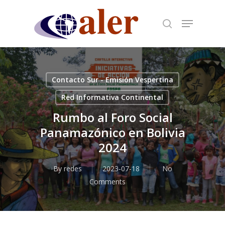
Skip
to
main
content
Contacto Sur - Emisión Vespertina
Red Informativa Continental
Rumbo al Foro Social
Panamazónico en Bolivia
2024
By
redes
2023-07-18
No
Comments