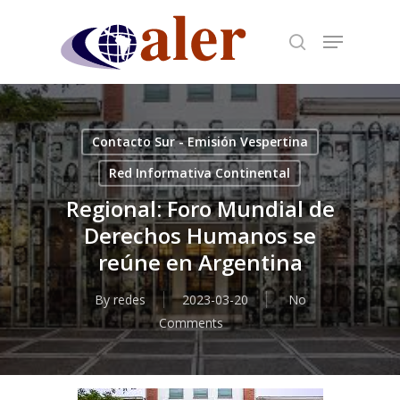
Skip
to
main
content
Contacto Sur - Emisión Vespertina
Red Informativa Continental
Regional: Foro Mundial de
Derechos Humanos se
reúne en Argentina
By
redes
2023-03-20
No
Comments