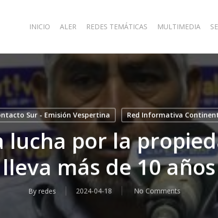
INICIO
ALER
REDES TEMÁTICAS
MULTIMEDIA
SE
ntacto Sur - Emisión Vespertina
Red Informativa Continen
a lucha por la propied
lleva más de 10 años
By
redes
2024-04-18
No Comments