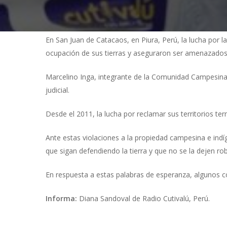
En San Juan de Catacaos, en Piura, Perú, la lucha por l
Presiona "ENTER" para buscar o "ESC" para cerrar
ocupación de sus tierras y aseguraron ser amenazados
Marcelino Inga, integrante de la Comunidad Campesina 
judicial.
Desde el 2011, la lucha por reclamar sus territorios ter
Ante estas violaciones a la propiedad campesina e in
que sigan defendiendo la tierra y que no se la dejen rob
En respuesta a estas palabras de esperanza, algunos c
Informa:
Diana Sandoval de Radio Cutivalú, Perú.