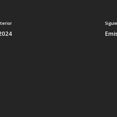
terior
Sigui
2024
Emi