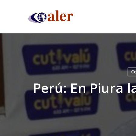
Skip
to
main
content
Co
Perú: En Piura l