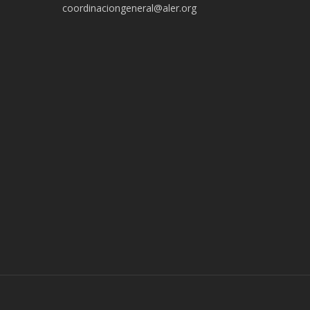
coordinaciongeneral@aler.org