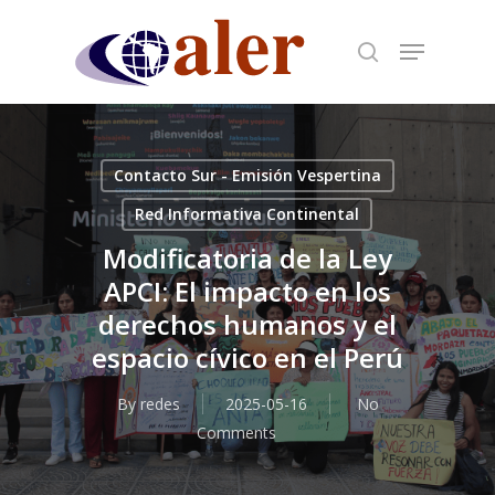
Skip
to
main
content
Contacto Sur - Emisión Vespertina
Red Informativa Continental
Modificatoria de la Ley
APCI: El impacto en los
derechos humanos y el
espacio cívico en el Perú
By
redes
2025-05-16
No
Comments