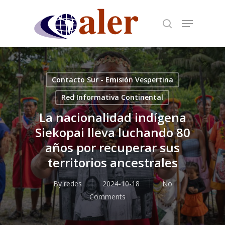
Skip
to
main
content
Contacto Sur - Emisión Vespertina
Red Informativa Continental
La nacionalidad indígena
Siekopai lleva luchando 80
años por recuperar sus
territorios ancestrales
By
redes
2024-10-18
No
Comments