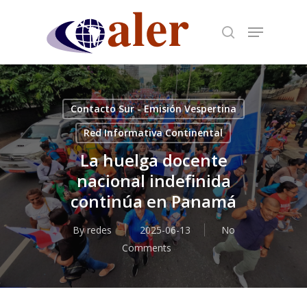
Skip
to
main
content
Contacto Sur - Emisión Vespertina
Red Informativa Continental
La huelga docente
nacional indefinida
continúa en Panamá
By
redes
2025-06-13
No
Comments