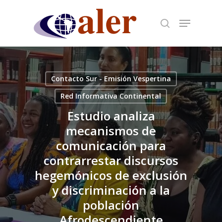
Skip
to
main
content
Contacto Sur - Emisión Vespertina
Red Informativa Continental
Estudio analiza
mecanismos de
comunicación para
contrarrestar discursos
hegemónicos de exclusión
y discriminación a la
población
Afrodescendiente