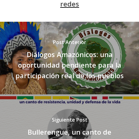
redes
Post Anterior
Diálogos Amazónicos: una
oportunidad pendiente para la
participación real de los pueblos
Siguiente Post
Bullerengue, un canto de