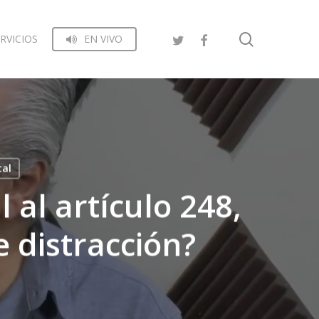
search
RVICIOS
EN VIVO
tal
 al artículo 248,
e distracción?