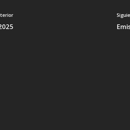
terior
Sigui
2025
Emi