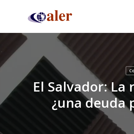
Skip
to
main
content
Co
El Salvador: La 
¿una deuda po