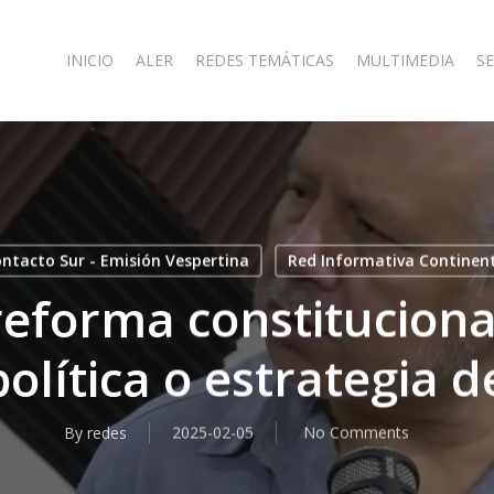
INICIO
ALER
REDES TEMÁTICAS
MULTIMEDIA
SE
ntacto Sur - Emisión Vespertina
Red Informativa Continen
reforma constitucional
lítica o estrategia d
By
redes
2025-02-05
No Comments