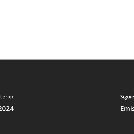
terior
Sigui
2024
Emi