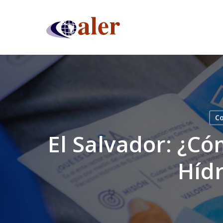
Skip
to
main
content
Co
El Salvador: ¿Có
Hídr