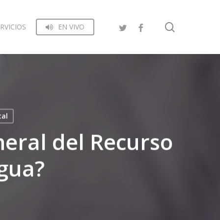
search
RVICIOS
EN VIVO
tal
neral del Recurso
agua?