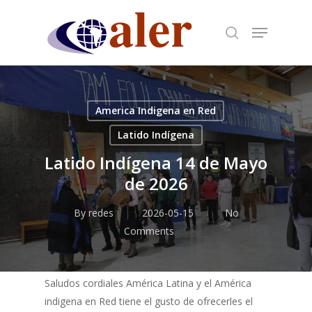
Skip
to
main
content
America Indigena en Red
Latido Indígena
Latido Indígena 14 de Mayo
de 2026
By
redes
2026-05-15
No
Comments
Saludos cordiales América Latina y el América
indigena en Red tiene el gusto de ofrecerles el