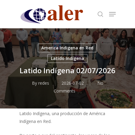
Skip
to
main
content
America Indigena en Red
Latido Indígena
Latido Indígena 02/07/2026
By
redes
2026-07-02
No
Comments
Latido Indígena, una producción de América
Indígena en Red.