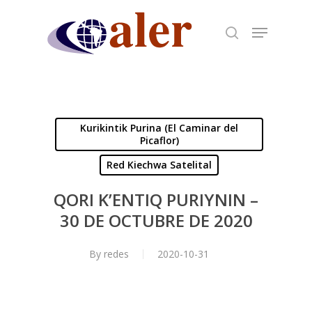
Skip
to
main
content
Kurikintik Purina (El Caminar del
Picaflor)
Red Kiechwa Satelital
QORI K’ENTIQ PURIYNIN –
30 DE OCTUBRE DE 2020
By
redes
2020-10-31