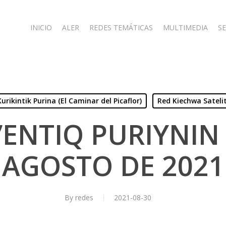
INICIO
ALER
REDES TEMÁTICAS
MULTIMEDIA
SE
Kurikintik Purina (El Caminar del Picaflor)
Red Kiechwa Sateli
’ENTIQ PURIYNIN 
AGOSTO DE 2021
By
redes
2021-08-30