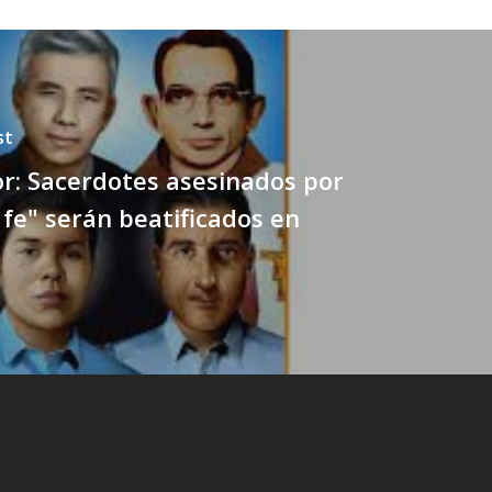
st
or: Sacerdotes asesinados por
a fe" serán beatificados en