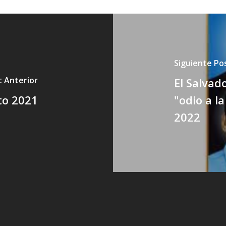
Siguiente Po
t Anterior
El Salvad
to 2021
"odio a l
2022