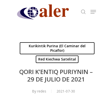
Skip
to
main
content
Kurikintik Purina (El Caminar del
Picaflor)
Red Kiechwa Satelital
QORI K’ENTIQ PURIYNIN –
29 DE JULIO DE 2021
By
redes
2021-07-30