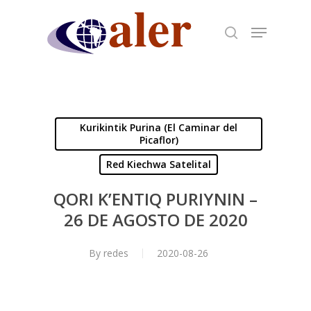
Skip
to
main
content
Kurikintik Purina (El Caminar del
Picaflor)
Red Kiechwa Satelital
QORI K’ENTIQ PURIYNIN –
26 DE AGOSTO DE 2020
By
redes
2020-08-26