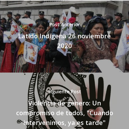
Post Anterior
Latido Indígena 26 noviembre
2020
Siguiente Post
Violencia de género: Un
compromiso de todos, "Cuando
intervenimos, ya es tarde"