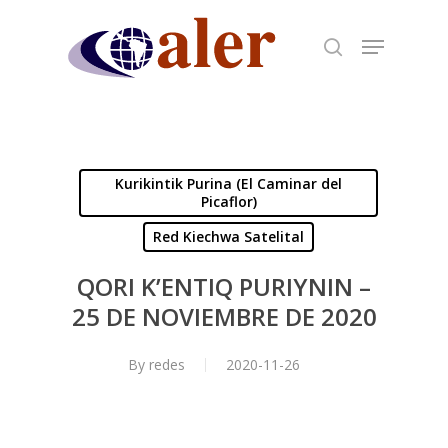
Skip
to
main
content
Kurikintik Purina (El Caminar del
Picaflor)
Red Kiechwa Satelital
QORI K’ENTIQ PURIYNIN –
25 DE NOVIEMBRE DE 2020
By
redes
2020-11-26