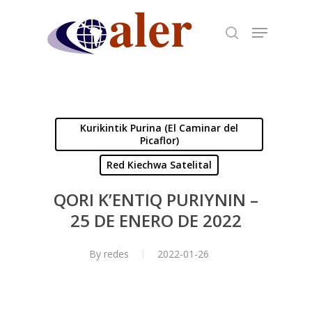
Skip
to
main
content
Kurikintik Purina (El Caminar del
Picaflor)
Red Kiechwa Satelital
QORI K’ENTIQ PURIYNIN –
25 DE ENERO DE 2022
By
redes
2022-01-26