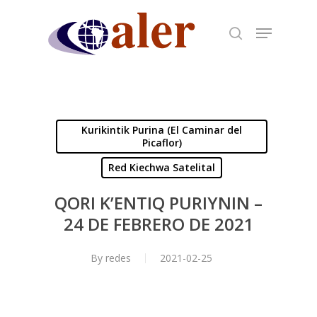
Skip
to
main
content
Kurikintik Purina (El Caminar del
Picaflor)
Red Kiechwa Satelital
QORI K’ENTIQ PURIYNIN –
24 DE FEBRERO DE 2021
By
redes
2021-02-25