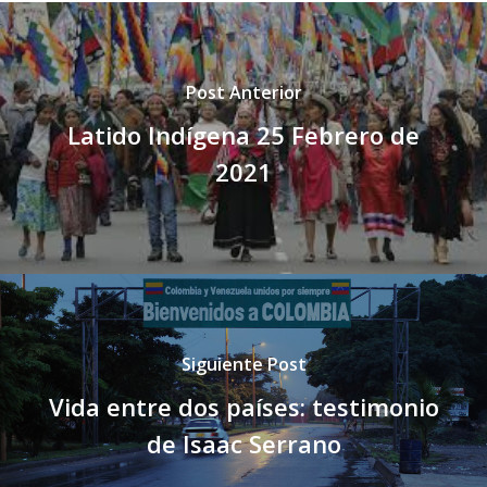
Post Anterior
Latido Indígena 25 Febrero de
2021
Siguiente Post
Vida entre dos países: testimonio
de Isaac Serrano