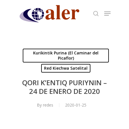
Skip
to
main
content
Kurikintik Purina (El Caminar del
Picaflor)
Red Kiechwa Satelital
QORI K’ENTIQ PURIYNIN –
24 DE ENERO DE 2020
By
redes
2020-01-25