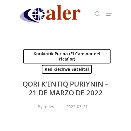
Skip
to
main
content
Kurikintik Purina (El Caminar del
Picaflor)
Red Kiechwa Satelital
QORI K’ENTIQ PURIYNIN –
21 DE MARZO DE 2022
By
redes
2022-03-21