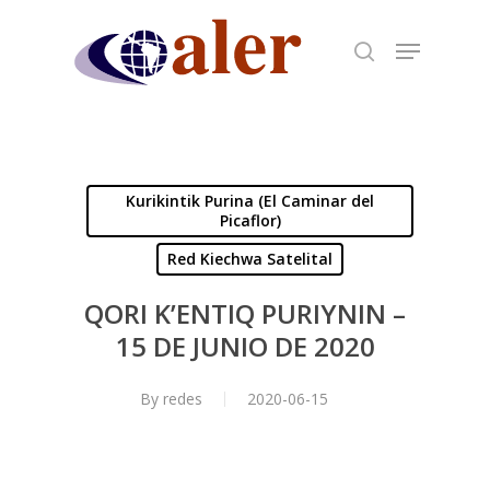
Skip
to
main
content
Kurikintik Purina (El Caminar del
Picaflor)
Red Kiechwa Satelital
QORI K’ENTIQ PURIYNIN –
15 DE JUNIO DE 2020
By
redes
2020-06-15