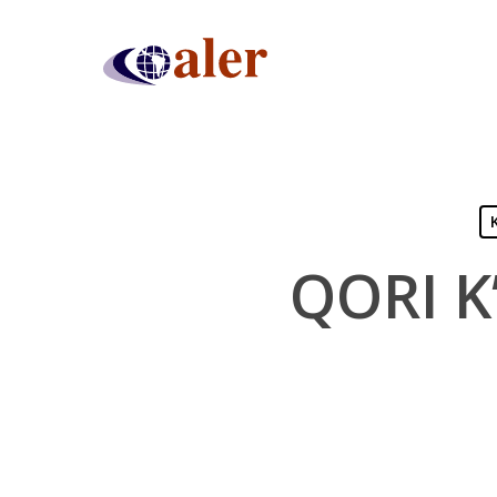
Skip
to
main
content
QORI K