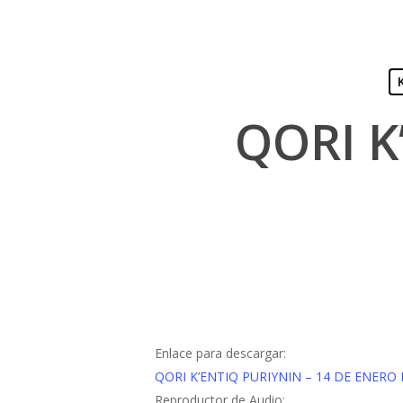
Presiona "ENTER" para buscar o "ESC" para cerrar
QORI K
Enlace para descargar:
QORI K’ENTIQ PURIYNIN – 14 DE ENERO 
Reproductor de Audio: