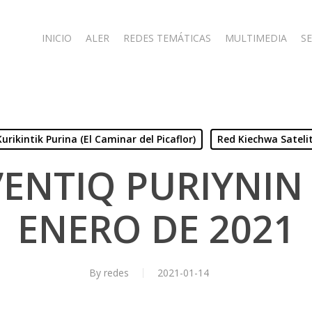
INICIO
ALER
REDES TEMÁTICAS
MULTIMEDIA
SE
Kurikintik Purina (El Caminar del Picaflor)
Red Kiechwa Sateli
’ENTIQ PURIYNIN 
ENERO DE 2021
By
redes
2021-01-14