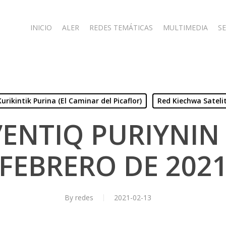
INICIO
ALER
REDES TEMÁTICAS
MULTIMEDIA
SE
Kurikintik Purina (El Caminar del Picaflor)
Red Kiechwa Sateli
’ENTIQ PURIYNIN 
FEBRERO DE 202
By
redes
2021-02-13