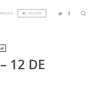
search
RVICIOS
EN VIVO
tal
– 12 DE
1