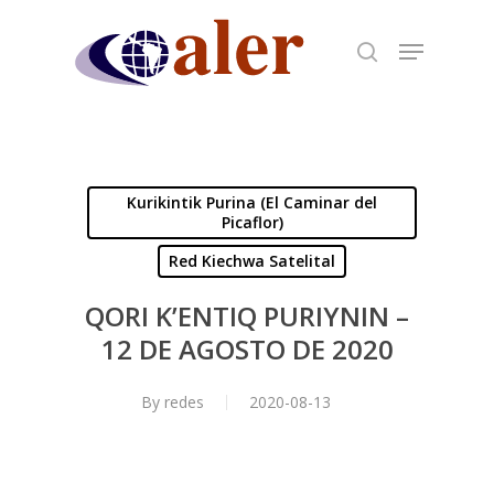
Skip
to
main
content
Kurikintik Purina (El Caminar del
Picaflor)
Red Kiechwa Satelital
QORI K’ENTIQ PURIYNIN –
12 DE AGOSTO DE 2020
By
redes
2020-08-13