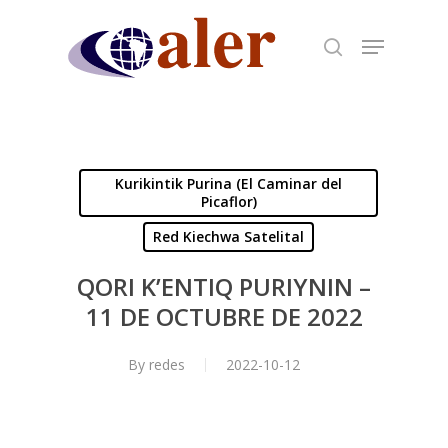
Skip
to
main
content
Kurikintik Purina (El Caminar del
Picaflor)
Red Kiechwa Satelital
QORI K’ENTIQ PURIYNIN –
11 DE OCTUBRE DE 2022
By
redes
2022-10-12