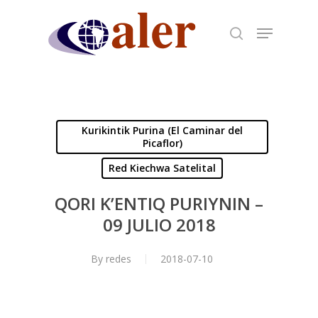
Skip
to
main
content
Kurikintik Purina (El Caminar del
Picaflor)
Red Kiechwa Satelital
QORI K’ENTIQ PURIYNIN –
09 JULIO 2018
By
redes
2018-07-10