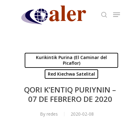
Skip
to
main
content
Kurikintik Purina (El Caminar del
Picaflor)
Red Kiechwa Satelital
QORI K’ENTIQ PURIYNIN –
07 DE FEBRERO DE 2020
By
redes
2020-02-08