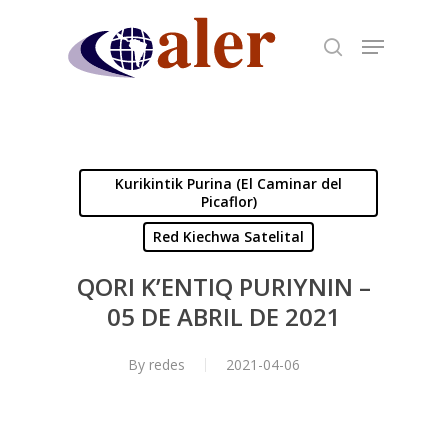
Skip
to
main
content
Kurikintik Purina (El Caminar del
Picaflor)
Red Kiechwa Satelital
QORI K’ENTIQ PURIYNIN –
05 DE ABRIL DE 2021
By
redes
2021-04-06