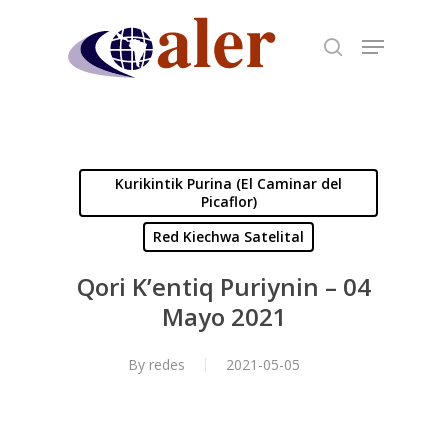
Skip
to
main
content
Kurikintik Purina (El Caminar del
Picaflor)
Red Kiechwa Satelital
Qori K’entiq Puriynin – 04
Mayo 2021
By
redes
2021-05-05