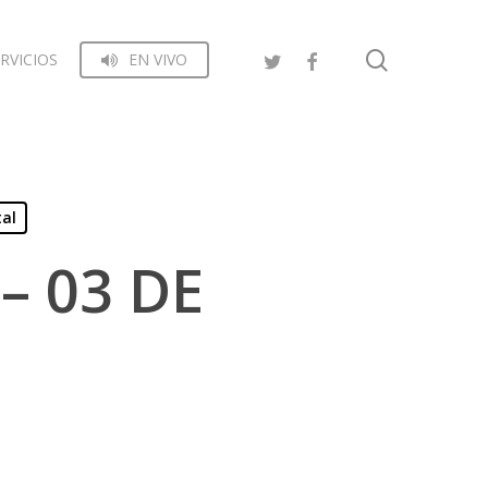
search
RVICIOS
EN VIVO
tal
– 03 DE