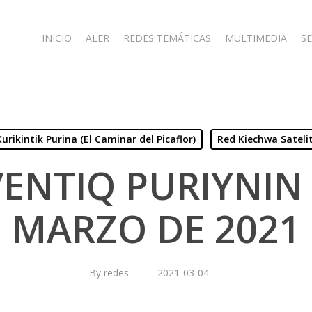
INICIO
ALER
REDES TEMÁTICAS
MULTIMEDIA
SE
Kurikintik Purina (El Caminar del Picaflor)
Red Kiechwa Sateli
’ENTIQ PURIYNIN 
MARZO DE 2021
By
redes
2021-03-04