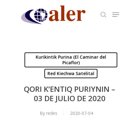
Skip
to
main
content
Kurikintik Purina (El Caminar del
Picaflor)
Red Kiechwa Satelital
QORI K’ENTIQ PURIYNIN –
03 DE JULIO DE 2020
By
redes
2020-07-04