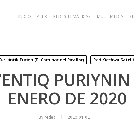
INICIO
ALER
REDES TEMÁTICAS
MULTIMEDIA
SE
Kurikintik Purina (El Caminar del Picaflor)
Red Kiechwa Sateli
’ENTIQ PURIYNIN 
ENERO DE 2020
By
redes
2020-01-02