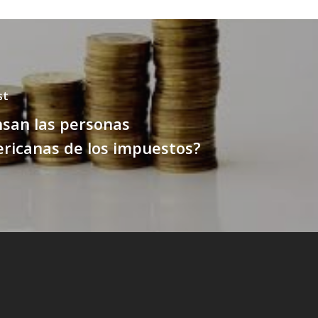
st
san las personas
ricanas de los impuestos?