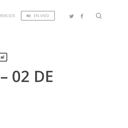
search
RVICIOS
EN VIVO
tal
– 02 DE