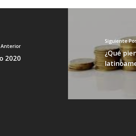
Siguiente Po
 Anterior
¿Qué pien
ro 2020
latinoame