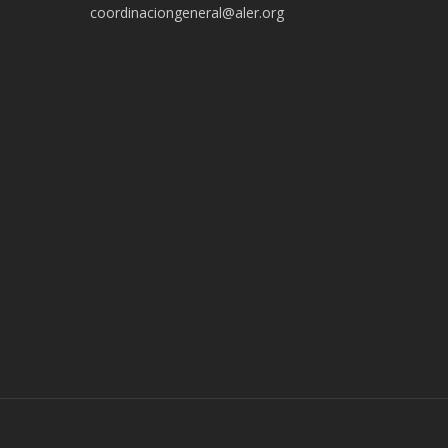
coordinaciongeneral@aler.org