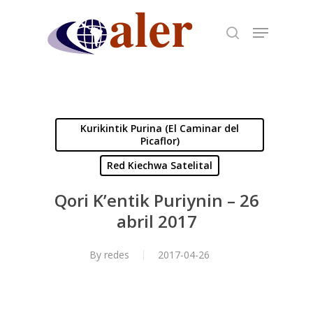
Skip
to
main
content
Kurikintik Purina (El Caminar del
Picaflor)
Red Kiechwa Satelital
Qori K’entik Puriynin – 26
abril 2017
By
redes
2017-04-26