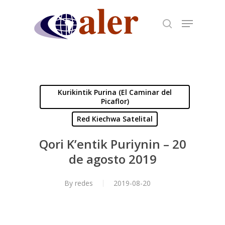
Skip
to
main
content
Kurikintik Purina (El Caminar del
Picaflor)
Red Kiechwa Satelital
Qori K’entik Puriynin – 20
de agosto 2019
By
redes
2019-08-20