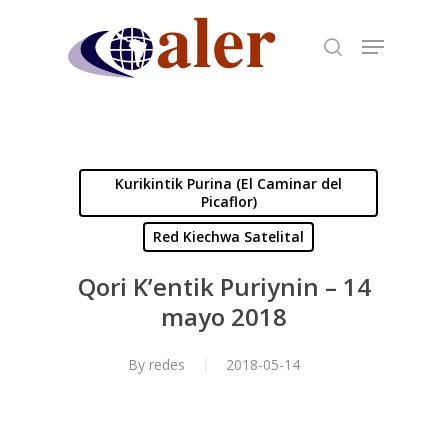
Skip
to
main
content
Kurikintik Purina (El Caminar del
Picaflor)
Red Kiechwa Satelital
Qori K’entik Puriynin – 14
mayo 2018
By
redes
2018-05-14