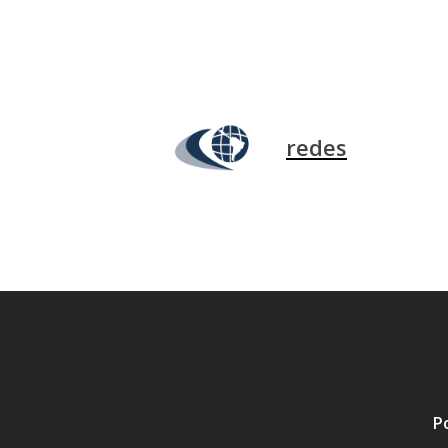
redes
P