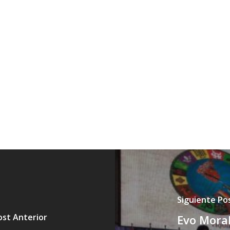
Siguiente Po
ost Anterior
Evo Moral