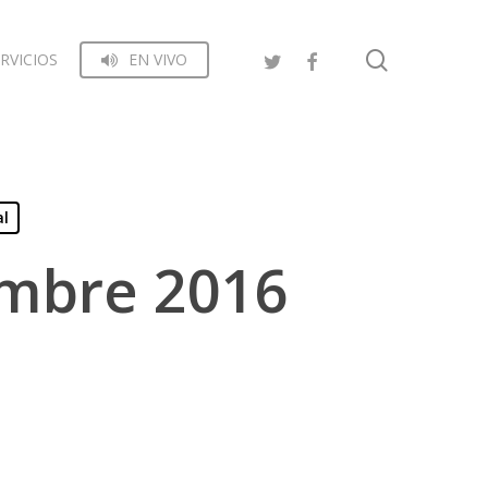
search
RVICIOS
EN VIVO
al
embre 2016