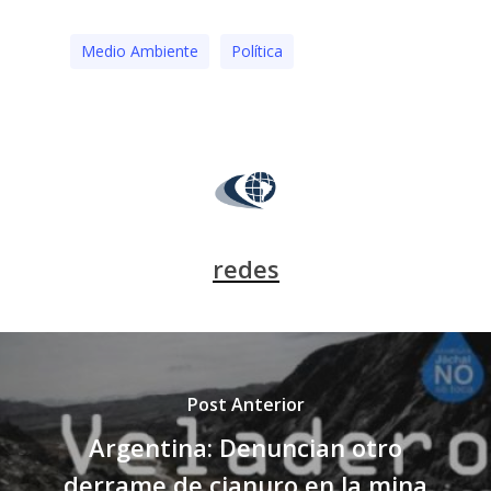
Medio Ambiente
Polí­tica
redes
Post Anterior
Argentina: Denuncian otro
derrame de cianuro en la mina