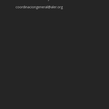
coordinaciongeneral@aler.org