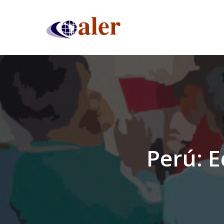
Skip
to
main
content
Perú: E